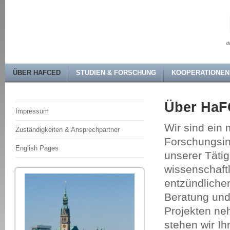
ÜBER HAFCED
STUDIEN & FORSCHUNG
KOOPERATIONEN
Über Ha
Impressum
Wir sind ein 
Zuständigkeiten & Ansprechpartner
Forschungsin
English Pages
unserer Tätigk
wissenschaft
entzündliche
Beratung und
Projekten ne
stehen wir Ih