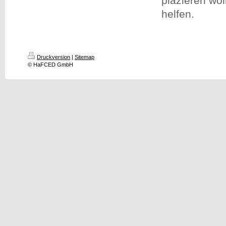
plazieren wo
helfen.
Druckversion
|
Sitemap
© HaFCED GmbH