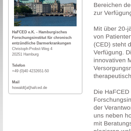
Bereichen der
zur Verfügun
Mit über 20-j
HaFCED e.K. - Hamburgisches
von Patiente
Forschungsinstitut für chronisch
entzündliche Darmerkrankungen
(CED) steht 
Christoph-Probst-Weg 4
Verfügung. D
20251 Hamburg
innovativen 
Telefon
Versorgungsre
+49 (0)40 4232651-50
therapeutisc
Mail
howaldt[at]hafced.de
Die HaFCED s
Forschungsins
der Verantwo
uns neben ho
mit Beratungs